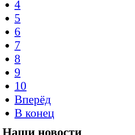
4
5
6
7
8
9
10
Вперёд
В конец
Наши новости