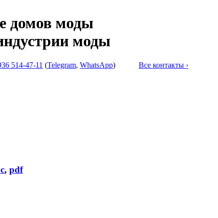
е домов моды
индустрии моды
936 514-47-11
(
Telegram
,
WhatsApp
)
Все контакты ›
c
,
pdf